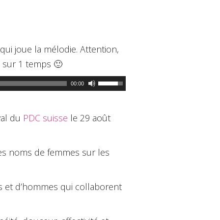
qui joue la mélodie. Attention,
es sur 1 temps 🙂
Utilisez
00:00
les
flèches
haut/bas
pour
val du
PDC suisse
le 29 août
augmenter
ou
diminuer
 les noms de femmes sur les
le
volume.
s et d’hommes qui collaborent