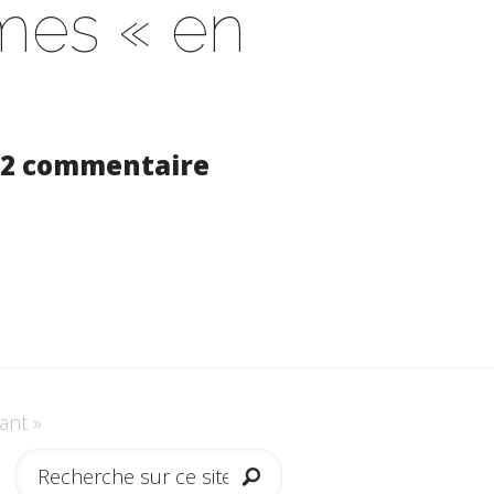
mes « en
2 commentaire
ant »