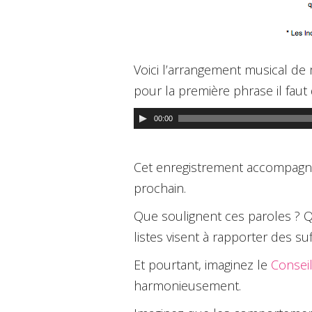
Voici l’arrangement musical de m
pour la première phrase il faut 
Lecteur
00:00
audio
Cet enregistrement accompagn
prochain.
Que soulignent ces paroles ? Q
listes visent à rapporter des s
Et pourtant, imaginez le
Conseil
harmonieusement.