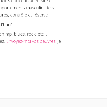
ité, douceur, affectivité et
mportements masculins tels
ures, contrôle et réserve.
d’hui ?
ion rap, blues, rock, etc…
mez.
Envoyez-moi vos oeuvres
, je