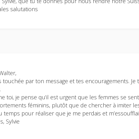
, Sylvie, que tu te donnes pour nous rendre notre Suis
ales salutations
Walter,
is touchée par ton message et tes encouragements. Je 
.
 toi, je pense qu’il est urgent que les femmes se sen
rtements féminins, plutôt que de chercher à imiter l
u temps pour réaliser que je me perdais et m’essoufflai
s, Sylvie