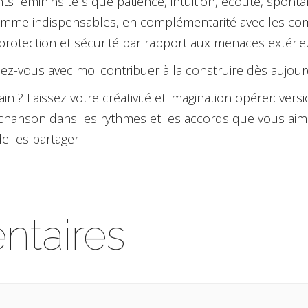
féminins tels que patience, intuition, écoute, spontané
omme indispensables, en complémentarité avec les co
, protection et sécurité par rapport aux menaces extérie
lez-vous avec moi contribuer à la construire dès aujour
ain ? Laissez votre créativité et imagination opérer: vers
 chanson dans les rythmes et les accords que vous ai
e les partager.
taires