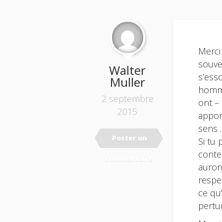
Merci 
souve
Walter
s’ess
Muller
homme
2 septembre
ont –
2015
appor
sens 
Poster un
Si tu
conte
commentaire
auron
respe
ce qu
pertu