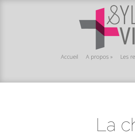
Accueil
A propos
»
Les r
La c