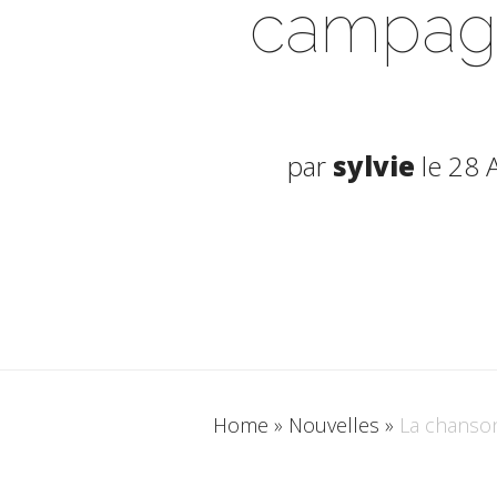
campagn
par
sylvie
le 28 
Home
»
Nouvelles
»
La chanson