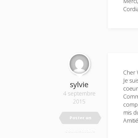
Merci
Cordi
Cher 
Je su
sylvie
coeur
4 septembre
Comme
2015
compo
mis d
Poster un
Amitié
commentaire