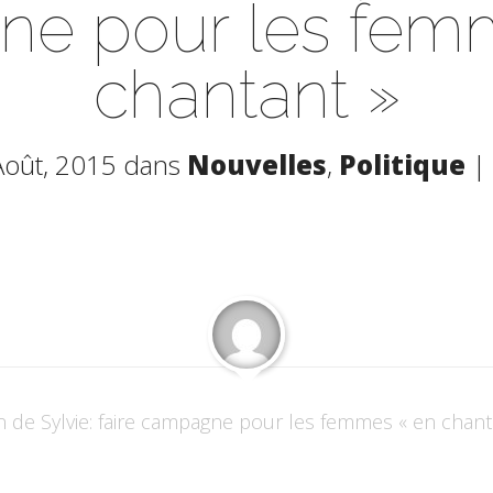
e pour les fem
chantant »
Août, 2015 dans
Nouvelles
,
Politique
|
 de Sylvie: faire campagne pour les femmes « en chant