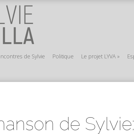
encontres de Sylvie
Politique
Le projet LYVA
»
Es
hanson de Sylvie: 